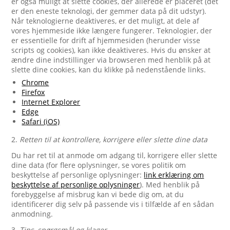
er også muligt at slette cookies, der allerede er placeret (det
er den eneste teknologi, der gemmer data på dit udstyr).
Når teknologierne deaktiveres, er det muligt, at dele af
vores hjemmeside ikke længere fungerer. Teknologier, der
er essentielle for drift af hjemmesiden (herunder visse
scripts og cookies), kan ikke deaktiveres. Hvis du ønsker at
ændre dine indstillinger via browseren med henblik på at
slette dine cookies, kan du klikke på nedenstående links.
Chrome
Firefox
Internet Explorer
Edge
Safari (iOS)
2.
Retten til at kontrollere, korrigere eller slette dine data
Du har ret til at anmode om adgang til, korrigere eller slette
dine data (for flere oplysninger, se vores politik om
beskyttelse af personlige oplysninger:
link erklæring om
beskyttelse af personlige oplysninger
). Med henblik på
forebyggelse af misbrug kan vi bede dig om, at du
identificerer dig selv på passende vis i tilfælde af en sådan
anmodning.
3.
Tips, spørgsmål og klager