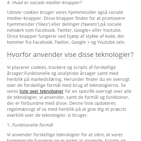
4.
Hvad er sociale medier-knapper?
Udover cookies bruger vores hjemmesider også sociale
medier-knapper. Disse knapper findes for at promovere
hjemmesider ('likes') eller delinger ('tweets') på sociale
netværk som Facebook, Twitter, Google+ eller Youtube.
Disse knapper fungerer ved hjælp af stykke af kode, der
kommer fra Facebook, Twitter, Google + og Youtube selv.
Hvorfor anvender vise disse teknologier?
Vi placerer cookies, trackere og scripts af forskellige
årsager:Funktionelle og analytiske årsager samt med
henblik på markedsføring. Herunder finder du en oversigt
over de forskellige formål med brug af teknologierne. Se
vores
liste over teknologier
for en specifik oversigt over alle
de teknologier, vi anvender, samt de formål og funktioner,
der er forbundne med disse. Denne liste opdateres
regelmæssigt af os med henblik på at give dig et præcist
overblik over de teknologier, vi bruger.
1.
Funktionelle formål
Vi anvender forskellige teknologier for at sikre, at vores
hjemmeside fungerer og er enkel at anvende. Scripts og